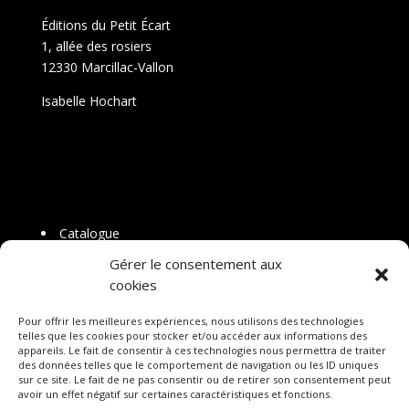
Éditions du Petit Écart
1, allée des rosiers
12330 Marcillac-Vallon
Isabelle Hochart
Catalogue
Libraires
Gérer le consentement aux
À propos
cookies
Pour offrir les meilleures expériences, nous utilisons des technologies
telles que les cookies pour stocker et/ou accéder aux informations des
appareils. Le fait de consentir à ces technologies nous permettra de traiter
des données telles que le comportement de navigation ou les ID uniques
sur ce site. Le fait de ne pas consentir ou de retirer son consentement peut
avoir un effet négatif sur certaines caractéristiques et fonctions.